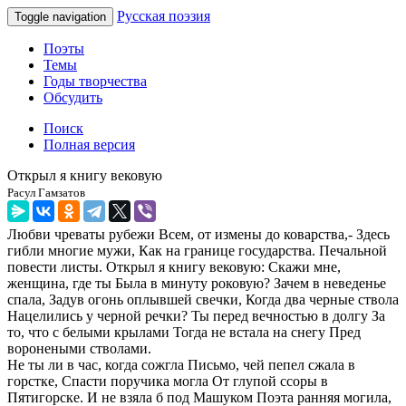
Русская поэзия
Toggle navigation
Поэты
Темы
Годы творчества
Обсудить
Поиск
Полная версия
Открыл я книгу вековую
Расул Гамзатов
Любви чреваты рубежи Всем, от измены до коварства,- Здесь
гибли многие мужи, Как на границе государства. Печальной
повести листы. Открыл я книгу вековую: Скажи мне,
женщина, где ты Была в минуту роковую? Зачем в неведенье
спала, Задув огонь оплывшей свечки, Когда два черные ствола
Нацелились у черной речки? Ты перед вечностью в долгу За
то, что с белыми крылами Тогда не встала на снегу Пред
воронеными стволами.
Не ты ли в час, когда сожгла Письмо, чей пепел сжала в
горстке, Спасти поручика могла От глупой ссоры в
Пятигорске. И не взяла б под Машуком Поэта ранняя могила,