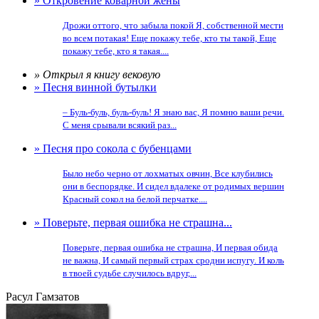
» Откровение коварной жены
Дрожи оттого, что забыла покой Я, собственной мести
во всем потакая! Еще покажу тебе, кто ты такой, Еще
покажу тебе, кто я такая....
» Открыл я книгу вековую
» Песня винной бутылки
– Буль-буль, буль-буль! Я знаю вас, Я помню ваши речи.
С меня срывали всякий раз...
» Песня про сокола с бубенцами
Было небо черно от лохматых овчин, Все клубились
они в беспорядке. И сидел вдалеке от родимых вершин
Красный сокол на белой перчатке....
» Поверьте, первая ошибка не страшна...
Поверьте, первая ошибка не страшна, И первая обида
не важна, И самый первый страх сродни испугу. И коль
в твоей судьбе случилось вдруг,...
Расул Гамзатов