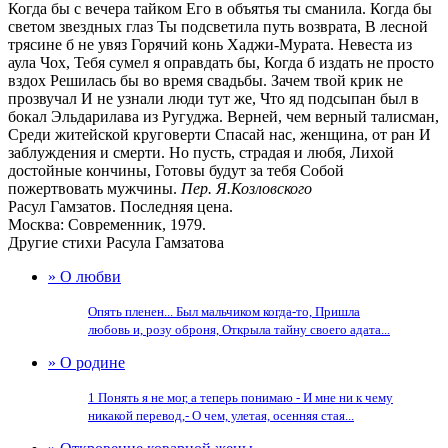
Когда бы с вечера тайком Его в объятья ты сманила. Когда бы
светом звездных глаз Ты подсветила путь возврата, В лесной
трясине б не увяз Горячий конь Хаджи-Мурата. Невеста из
аула Чох, Тебя сумел я оправдать бы, Когда б издать не просто
вздох Решилась бы во время свадьбы. Зачем твой крик не
прозвучал И не узнали люди тут же, Что яд подсыпан был в
бокал Эльдарилава из Ругуджа. Верней, чем верный талисман,
Среди житейской круговерти Спасай нас, женщина, от ран И
заблуждения и смерти. Но пусть, страдая и любя, Лихой
достойные кончины, Готовы будут за тебя Собой
пожертвовать мужчины.
Пер. Я.Козловского
Расул Гамзатов. Последняя цена.
Москва: Современник, 1979.
Другие стихи Расула Гамзатова
» О любви
Опять пленен... Был мальчиком когда-то, Пришла
любовь и, розу оброня, Открыла тайну своего адата...
» О родине
1 Понять я не мог, а теперь понимаю - И мне ни к чему
никакой перевод,- О чем, улетая, осенняя стая...