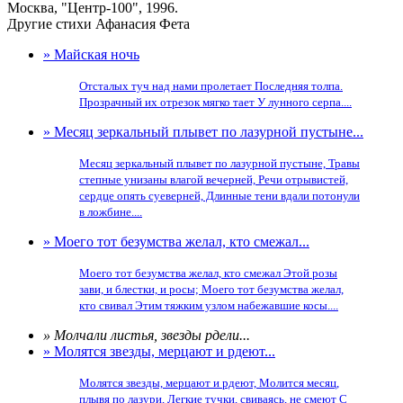
Москва, "Центр-100", 1996.
Другие стихи Афанасия Фета
» Майская ночь
Отсталых туч над нами пролетает Последняя толпа.
Прозрачный их отрезок мягко тает У лунного серпа....
» Месяц зеркальный плывет по лазурной пустыне...
Месяц зеркальный плывет по лазурной пустыне, Травы
степные унизаны влагой вечерней, Речи отрывистей,
сердце опять суеверней, Длинные тени вдали потонули
в ложбине....
» Моего тот безумства желал, кто смежал...
Моего тот безумства желал, кто смежал Этой розы
зави, и блестки, и росы; Моего тот безумства желал,
кто свивал Этим тяжким узлом набежавшие косы....
» Молчали листья, звезды рдели...
» Молятся звезды, мерцают и рдеют...
Молятся звезды, мерцают и рдеют, Молится месяц,
плывя по лазури, Легкие тучки, свиваясь, не смеют С