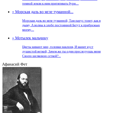
темной земли к ним притягивать бури....
» Морская даль во мгле туманной...
Морская даль во мгле туманной; Там парус тонет, как в
дыму, А волны в злобе постоянной Бегут к прибрежью
моему....
» Мотылек мальчику
Цветы кивают мне, головки наклоня, И манит куст
душистой веткой; Зачем же ты один преследуешь меня
Своею шелковою сеткой?...
Афанасий Фет