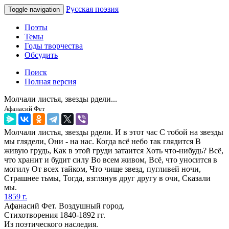
Русская поэзия
Toggle navigation
Поэты
Темы
Годы творчества
Обсудить
Поиск
Полная версия
Молчали листья, звезды рдели...
Афанасий Фет
Молчали листья, звезды рдели. И в этот час С тобой на звезды
мы глядели, Они - на нас. Когда всё небо так глядится В
живую грудь, Как в этой груди затаится Хоть что-нибудь? Всё,
что хранит и будит силу Во всем живом, Всё, что уносится в
могилу От всех тайком, Что чище звезд, пугливей ночи,
Страшнее тьмы, Тогда, взглянув друг другу в очи, Сказали
мы.
1859 г.
Афанасий Фет. Воздушный город.
Стихотворения 1840-1892 гг.
Из поэтического наследия.