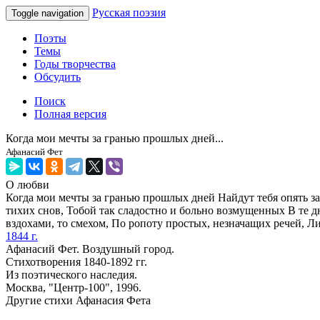
Русская поэзия
Toggle navigation
Поэты
Темы
Годы творчества
Обсудить
Поиск
Полная версия
Когда мои мечты за гранью прошлых дней...
Афанасий Фет
О любви
Когда мои мечты за гранью прошлых дней Найдут тебя опять за
тихих снов, Тобой так сладостно и больно возмущенных В те 
вздохами, то смехом, По ропоту простых, незначащих речей, Л
1844 г.
Афанасий Фет. Воздушный город.
Стихотворения 1840-1892 гг.
Из поэтического наследия.
Москва, "Центр-100", 1996.
Другие стихи Афанасия Фета