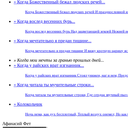
» Когда Божественный бежал людских речей...
Когда Божественный бежал людских речей И празднословной их
» Когда вослед весенних бурь...
Когда вослед весенних бурь Над зацветающей землей Нежней не
» Когда мечтательно я предан тишине...
Когда мечтательно я предан тишине И вижу кроткую царицу ясн
» Когда мои мечты за гранью прошлых дней...
» Когда у райских врат изгнанник...
Когда у райских врат изгнанник Стоял унижен, наг и нем, Предс
» Когда читала ты мучительные строки...
Когда читала ты мучительные строки, Где сердца звучный пыл с
» Колокольчик
Ночь нема, как дух бесплотный, Теплый воздух онемел; Но как 
Афанасий Фет