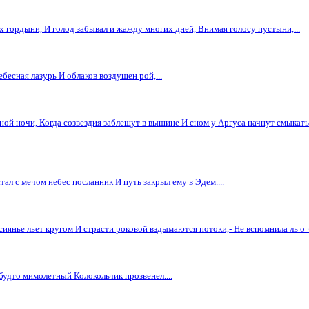
 гордыни, И голод забывал и жажду многих дней, Внимая голосу пустыни,...
бесная лазурь И облаков воздушен рой,...
ой ночи, Когда созвездия заблещут в вышине И сном у Аргуса начнут смыкаться
тал с мечом небес посланник И путь закрыл ему в Эдем....
иянье льет кругом И страсти роковой вздымаются потоки,- Не вспомнила ль о ч
будто мимолетный Колокольчик прозвенел....