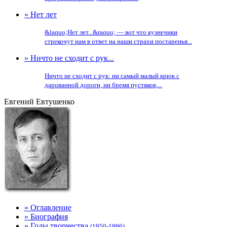
» Нет лет
&laquo;Нет лет...&raquo; — вот что кузнечики
стрекочут нам в ответ на наши страхи постаренья...
» Ничто не сходит с рук...
Ничто не сходит с рук: ни самый малый крюк с
дарованной дороги, ни бремя пустяков,...
Евгений Евтушенко
» Оглавление
» Биография
» Годы творчества
(1950-1996)