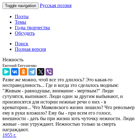
Русская поэзия
Toggle navigation
Поэты
Темы
Годы творчества
Обсудить
Поиск
Полная версия
Нежность
Евгений Евтушенко
Разве же можно, чтоб все это длилось? Это какая-то
несправедливость... Где и когда это сделалось модным:
"Живым - равнодушье, внимание - мертвым?" Люди
сутулятся, выпивают. Люди один за другим выбывают, и
произносятся для истории нежные речи о них - в
крематории... Что Маяковского жизни лишило? Что револьвер
ему в руки вложило? Ему бы - при всем его голосе,
внешности - дать бы при жизни хоть чуточку нежности. Люди
живые - они утруждают. Нежностью только за смерть
награждают.
1955 г.