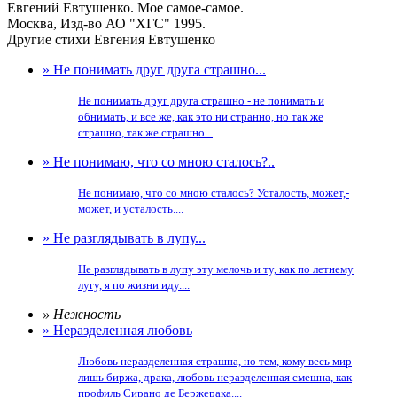
Евгений Евтушенко. Мое самое-самое.
Москва, Изд-во АО "ХГС" 1995.
Другие стихи Евгения Евтушенко
» Не понимать друг друга страшно...
Не понимать друг друга страшно - не понимать и
обнимать, и все же, как это ни странно, но так же
страшно, так же страшно...
» Не понимаю, что со мною сталось?..
Не понимаю, что со мною сталось? Усталость, может,-
может, и усталость....
» Не разглядывать в лупу...
Не разглядывать в лупу эту мелочь и ту, как по летнему
лугу, я по жизни иду....
» Нежность
» Неразделенная любовь
Любовь неразделенная страшна, но тем, кому весь мир
лишь биржа, драка, любовь неразделенная смешна, как
профиль Сирано де Бержерака....