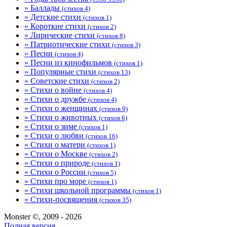
» Баллады
(стихов 4)
» Детские стихи
(стихов 1)
» Короткие стихи
(стихов 2)
» Лирические стихи
(стихов 8)
» Патриотические стихи
(стихов 3)
» Песни
(стихов 4)
» Песни из кинофильмов
(стихов 1)
» Популярные стихи
(стихов 13)
» Советские стихи
(стихов 2)
» Стихи о войне
(стихов 4)
» Стихи о дружбе
(стихов 4)
» Стихи о женщинах
(стихов 9)
» Стихи о животных
(стихов 6)
» Стихи о зиме
(стихов 1)
» Стихи о любви
(стихов 16)
» Стихи о матери
(стихов 1)
» Стихи о Москве
(стихов 2)
» Стихи о природе
(стихов 1)
» Стихи о России
(стихов 5)
» Стихи про море
(стихов 1)
» Стихи школьной программы
(стихов 1)
» Стихи-посвящения
(стихов 35)
Monster ©, 2009 - 2026
Полная версия