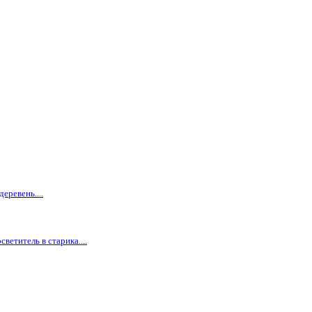
еревень....
ветитель в старика....