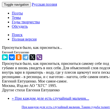
Русская поэзия
Toggle navigation
Поэты
Темы
Годы творчества
Обсудить
Поиск
Полная версия
Проснуться было, как присниться...
Евгений Евтушенко
Проснуться было, как присниться, присниться самому себе под
губами и вновь увидеть в них себя. Для объяснений слов подс
внутрь зари в праматерь - воду, где у плесов щекочут ноги пес
ресницами - в ресницы, и с наготою - нагота, себе самим опять
Евгений Евтушенко. Мое самое-самое.
Москва, Изд-во АО "ХГС" 1995.
Другие стихи Евгения Евтушенко
» При каждом деле есть случайный мальчик...
При каждом деле есть случайный мальчик. Таким судьба таланта