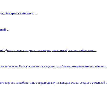
. Они врагов себе пекут,...
ный....
. Дым от свеч всходил и таял мирно, невесомый, словно тайна мига....
 не надо тень. Есть временность недельного обмана потемкинских поспешных д
о шерсть на кабане, и на эстраде два луча, как два клыка, всадил с усмешкой ос