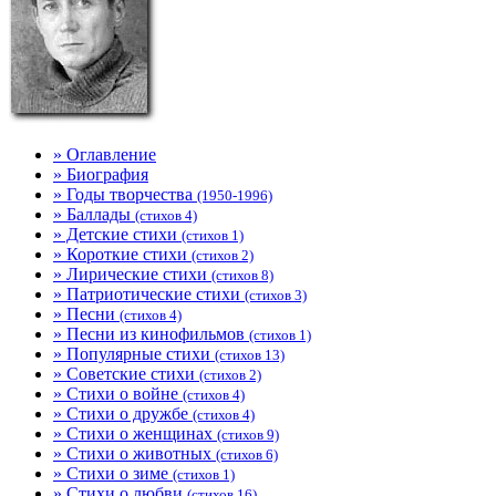
» Оглавление
» Биография
» Годы творчества
(1950-1996)
» Баллады
(стихов 4)
» Детские стихи
(стихов 1)
» Короткие стихи
(стихов 2)
» Лирические стихи
(стихов 8)
» Патриотические стихи
(стихов 3)
» Песни
(стихов 4)
» Песни из кинофильмов
(стихов 1)
» Популярные стихи
(стихов 13)
» Советские стихи
(стихов 2)
» Стихи о войне
(стихов 4)
» Стихи о дружбе
(стихов 4)
» Стихи о женщинах
(стихов 9)
» Стихи о животных
(стихов 6)
» Стихи о зиме
(стихов 1)
» Стихи о любви
(стихов 16)