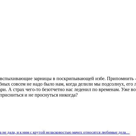
 вспыхивающие зарницы в поскрипывающей избе. Припомнить - вр
обных совсем не надо было нам, когда делили мы подсолнух, его
кари. А страх чего-то безотчетно нас леденил по временам. Уже в
 присниться и не проснуться никогда?
 не дала, и к ним с крутой неласковостью мачех относятся любимые дела....