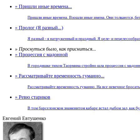
» Пришли иные времена...
Пришли иные времена. Взошли иные имена. Они толкаются, бегут
» Пролог (Я разный...)
Я разный - я натруженный и праздный. Я целе- и нецелесообраз
» Проснуться было, как присниться...
» Процессия с мадонной
В городишке тихом Таормина стройно шла процессия с мадонной
» Рассматривайте временность гуманно...
Рассматривайте временность гуманно. На все невечное бросать
» Ревю стариков
В том барселонском знаменитом кабаре встал дыбом зал, как будт
Евгений Евтушенко