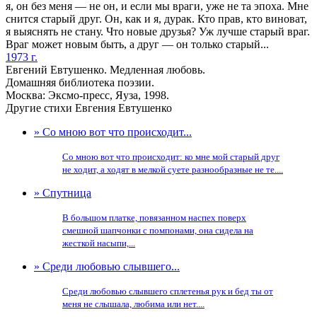
я, он без меня — не он, и если мы враги, уже не та эпоха. Мне
снится старый друг. Он, как и я, дурак. Кто прав, кто виноват,
я выяснять не стану. Что новые друзья? Уж лучше старый враг.
Враг может новым быть, а друг — он только старый...
1973 г.
Евгений Евтушенко. Медленная любовь.
Домашняя библиотека поэзии.
Москва: Эксмо-пресс, Яуза, 1998.
Другие стихи Евгения Евтушенко
» Со мною вот что происходит...
Со мною вот что происходит: ко мне мой старый друг
не ходит, а ходят в мелкой суете разнообразные не те....
» Спутница
В большом платке, повязанном наспех поверх
смешной шапчонки с помпонами, она сидела на
жесткой насыпи,...
» Среди любовью слывшего...
Среди любовью слывшего сплетенья рук и бед ты от
меня не слышала, любима или нет....