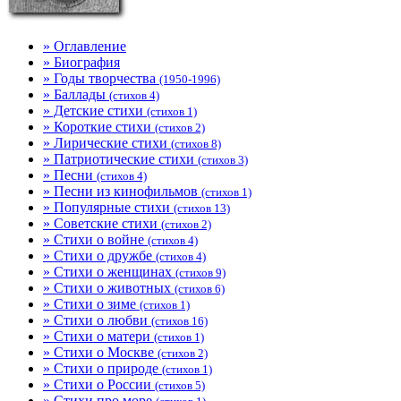
» Оглавление
» Биография
» Годы творчества
(1950-1996)
» Баллады
(стихов 4)
» Детские стихи
(стихов 1)
» Короткие стихи
(стихов 2)
» Лирические стихи
(стихов 8)
» Патриотические стихи
(стихов 3)
» Песни
(стихов 4)
» Песни из кинофильмов
(стихов 1)
» Популярные стихи
(стихов 13)
» Советские стихи
(стихов 2)
» Стихи о войне
(стихов 4)
» Стихи о дружбе
(стихов 4)
» Стихи о женщинах
(стихов 9)
» Стихи о животных
(стихов 6)
» Стихи о зиме
(стихов 1)
» Стихи о любви
(стихов 16)
» Стихи о матери
(стихов 1)
» Стихи о Москве
(стихов 2)
» Стихи о природе
(стихов 1)
» Стихи о России
(стихов 5)
» Стихи про море