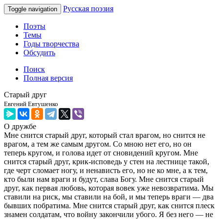
Русская поэзия
Toggle navigation
Поэты
Темы
Годы творчества
Обсудить
Поиск
Полная версия
Старый друг
Евгений Евтушенко
О дружбе
Мне снится старый друг, который стал врагом, но снится не
врагом, а тем же самым другом. Со мною нет его, но он
теперь кругом, и голова идет от сновидений кругом. Мне
снится старый друг, крик-исповедь у стен на лестнице такой,
где черт сломает ногу, и ненависть его, но не ко мне, а к тем,
кто были нам враги и будут, слава Богу. Мне снится старый
друг, как первая любовь, которая вовек уже невозвратима. Мы
ставили на риск, мы ставили на бой, и мы теперь враги — два
бывших побратима. Мне снится старый друг, как снится плеск
знамен солдатам, что войну закончили убого. Я без него — не