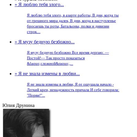
» Я люблю тебя злого...
Я люблю тебя злого, в азарте работы, В дни, когда ты
от грешного мира далек, В дни, когда в наступленье
бросаешь ты роты, Батальоны, полки и дивизии
строк....
» Я музу бедную безбожно...
Я музу бедную безбожно Все время дергаю: —
Постой!— Так просто показаться
&laquo;сложной&raquo;,...
» Я не знала измены в любви...
Я не знала измены в любви, Я ее ощущала начало -
Легкий крен, ненадежность причала И себе говорила:
"Порви!"...
Юлия Друнина