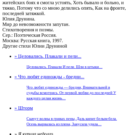
житейских боях я смогла устоять, Хоть бывало и больно, и
тяжко, Потому что со мною делились опять, Как на фронте,
последней затяжкой.
Юлия Друнина.
Мир до невозможности запутан.
Стихотворения и поэмы.
Сер.: Поэтическая Россия.
Москва: Русская книга, 1997.
Другие стихи Юлии Друниной
» Целовались. Плакали и пели...
Целовались. Плакали И пели. Шли в штыки....
» Что любят единожды - бредни...
Что любят единожды — бредни, Внимательней в
судьбы всмотрись. От первой любви до последней У
каждого целая жизнь....
» Шторм
Скачут волны в гривах пены, Даль кипит белым-бела.
Осень вырвалась из плена, Закусила удила....
» Я курила недолго...