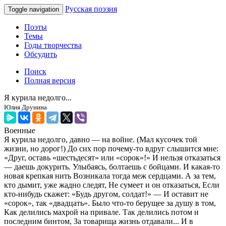
Русская поэзия
Toggle navigation
Поэты
Темы
Годы творчества
Обсудить
Поиск
Полная версия
Я курила недолго...
Юлия Друнина
Военные
Я курила недолго, давно — на войне. (Мал кусочек той
жизни, но дорог!) До сих пор почему-то вдруг слышится мне:
«Друг, оставь «шестьдесят» или «сорок»!» И нельзя отказаться
— даешь докурить. Улыбаясь, болтаешь с бойцами. И какая-то
новая крепкая нить Возникала тогда меж сердцами. А за тем,
кто дымит, уже жадно следят, Не сумеет и он отказаться, Если
кто-нибудь скажет: «Будь другом, солдат!» — И оставит не
«сорок», так «двадцать». Было что-то берущее за душу в том,
Как делились махрой на привале. Так делились потом и
последним бинтом, За товарища жизнь отдавали... И в