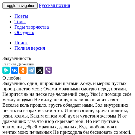
Русская поэзия
Toggle navigation
Поэты
Темы
Годы творчества
Обсудить
Поиск
Полная версия
Задумчивость
Гаврила Державин
О любви
Задумчиво, один, широкими шагами Хожу, и меряю пустых
пространство мест; Очами мрачными смотрю перед ногами,
Не зрится ль на песке где человечий след. Увы! я помощи себе
между людями Не вижу, не ищу, как лишь оставить свет;
Веселье коль прошло, грусть обладает нами, Зол внутренних
печать на взорах всякий чтет. И мнится мне, кричат долины,
реки, холмы, Каким огнем мой дух и чувствия жегомы И от
дражайших глаз что взор скрывает мой. Но нет пустынь
таких, ни дебрей мрачных, дальных, Куда любовь моя в
мечтах моих печальных Не приходила бы беседовать со мной.