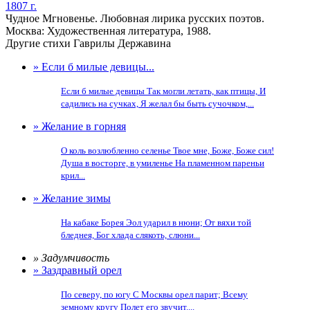
1807 г.
Чудное Мгновенье. Любовная лирика русских поэтов.
Москва: Художественная литература, 1988.
Другие стихи Гаврилы Державина
» Если б милые девицы...
Если б милые девицы Так могли летать, как птицы, И
садились на сучках, Я желал бы быть сучочком,...
» Желание в горняя
О коль возлюбленно селенье Твое мне, Боже, Боже сил!
Душа в восторге, в умиленье На пламенном пареньи
крил...
» Желание зимы
На кабаке Борея Эол ударил в нюни; От вяхи той
бледнея, Бог хлада слякоть, слюни...
» Задумчивость
» Заздравный орел
По северу, по югу С Москвы орел парит; Всему
земному кругу Полет его звучит....