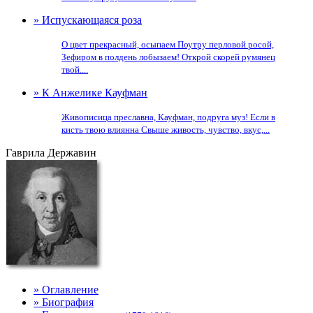
» Испускающаяся роза
О цвет прекрасный, осыпаем Поутру перловой росой,
Зефиром в полдень лобызаем! Открой скорей румянец
твой....
» К Анжелике Кауфман
Живописица преславна, Кауфман, подруга муз! Если в
кисть твою влиянна Свыше живость, чувство, вкус,...
Гаврила Державин
» Оглавление
» Биография