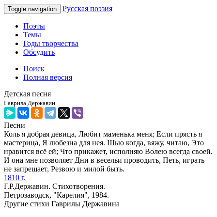
Русская поэзия
Toggle navigation
Поэты
Темы
Годы творчества
Обсудить
Поиск
Полная версия
Детская песня
Гаврила Державин
Песни
Коль я добрая девица, Любит маменька меня; Если прясть я
мастерица, Я любезна для нея. Шью когда, вяжу, читаю, Это
нравится всё ей; Что прикажет, исполняю Волею всегда своей.
И она мне позволяет Дни в весельи проводить, Петь, играть
не запрещает, Резвою и милой быть.
1810 г.
Г.Р.Державин. Стихотворения.
Петрозаводск, "Карелия", 1984.
Другие стихи Гаврилы Державина