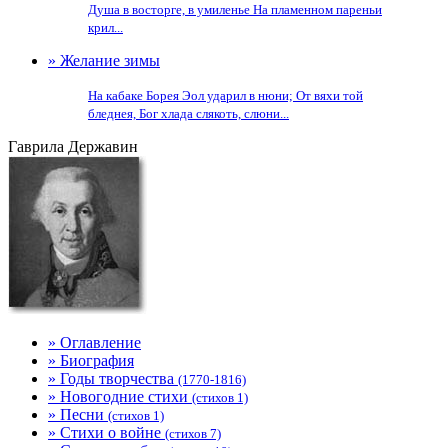
Душа в восторге, в умиленье На пламенном пареньи
крил...
» Желание зимы
На кабаке Борея Эол ударил в нюни; От вяхи той
бледнея, Бог хлада слякоть, слюни...
Гаврила Державин
» Оглавление
» Биография
» Годы творчества
(1770-1816)
» Новогодние стихи
(стихов 1)
» Песни
(стихов 1)
» Стихи о войне
(стихов 7)