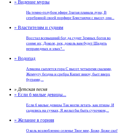
» Видение мурзы
На темно-голубом эфире Златая плавала луна; В
серебряной своей порфире Блистаючи с высот, она...
» Властителям и судиям
Восстал всевышний бог, да судит Земных богов во
сонме их; Доколе, рек, доколь вам будет Щадить
неправедных и злых?...
» Водопад
Алмазна сыплется гора С высот четыремя скалами,
Жемчугу бездна и сребра Кипит внизу, бьет вверх
буграми;...
» Детская песня
» Если б милые девицы...
Если б милые девицы Так могли летать, как птицы, И
садились на сучках, Я желал бы быть сучочком,...
» Желание в горняя
О коль возлюбленно селенье Твое мне, Боже, Боже сил!