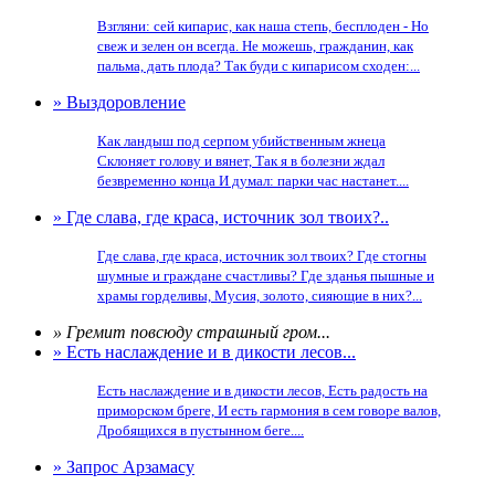
Взгляни: сей кипарис, как наша степь, бесплоден - Но
свеж и зелен он всегда. Не можешь, гражданин, как
пальма, дать плода? Так буди с кипарисом сходен:...
» Выздоровление
Как ландыш под серпом убийственным жнеца
Склоняет голову и вянет, Так я в болезни ждал
безвременно конца И думал: парки час настанет....
» Где слава, где краса, источник зол твоих?..
Где слава, где краса, источник зол твоих? Где стогны
шумные и граждане счастливы? Где зданья пышные и
храмы горделивы, Мусия, золото, сияющие в них?...
» Гремит повсюду страшный гром...
» Есть наслаждение и в дикости лесов...
Есть наслаждение и в дикости лесов, Есть радость на
приморском бреге, И есть гармония в сем говоре валов,
Дробящихся в пустынном беге....
» Запрос Арзамасу