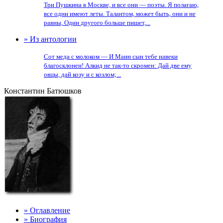
Три Пушкина в Москве, и все они — поэты. Я полагаю,
все одни имеют леты. Талантом, может быть, они и не
равны, Один другого больше пишет,...
» Из антологии
Сот меда с молоком — И Маин сын тебе навеки
благосклонен! Алкид не так-то скромен: Дай две ему
овцы, дай козу и с козлом;...
Константин Батюшков
» Оглавление
» Биография