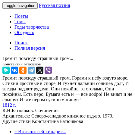
Русская поэзия
Toggle navigation
Поэты
Темы
Годы творчества
Обсудить
Поиск
Полная версия
Гремит повсюду страшный гром...
Константин Батюшков
Гремит повсюду страшный гром, Горами к небу вздуто море,
Стихии яростные в споре, И тухнет дальний солнцев долг, И
звезды падают рядами. Они покойны за столами, Они
покойны. Есть перо, Бумага есть и — все добро! Не видят и не
слышут И все пером гусиным пишут!
1812 г.
К.Н.Батюшков. Сочинения.
Архангельск: Северо-западное книжное изд-во, 1979.
Другие стихи Константина Батюшкова
» Взгляни: сей кипарис...