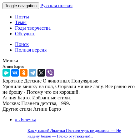
Русская поэзия
Toggle navigation
Поэты
Темы
Годы творчества
Обсудить
Поиск
Полная версия
Мишка
Агния Барто
Короткие
Детские
О животных
Популярные
Уронили мишку на пол, Оторвали мишке лапу. Все равно его
не брошу - Потому что он хороший.
Агния Барто. Избранные стихи.
Москва: Планета детства, 1999.
Другие стихи Агнии Барто
» Лялечка
Как у нашей Лялечки Платьев чуть не дюжина. — Не
надену белое — Плохо отутюжено!...