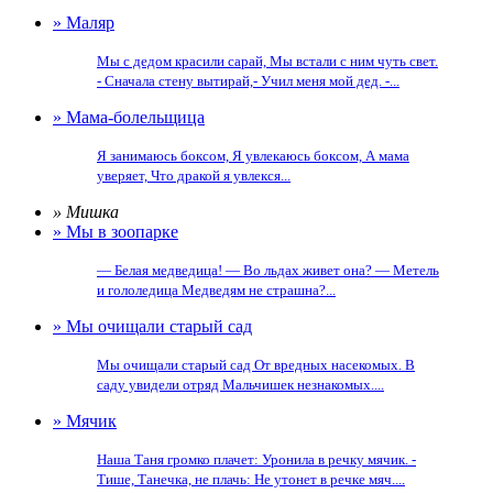
» Маляр
Мы с дедом красили сарай, Мы встали с ним чуть свет.
- Сначала стену вытирай,- Учил меня мой дед. -...
» Мама-болельщица
Я занимаюсь боксом, Я увлекаюсь боксом, А мама
уверяет, Что дракой я увлекся...
» Мишка
» Мы в зоопарке
— Белая медведица! — Во льдах живет она? — Метель
и гололедица Медведям не страшна?...
» Мы очищали старый сад
Мы очищали старый сад От вредных насекомых. В
саду увидели отряд Мальчишек незнакомых....
» Мячик
Наша Таня громко плачет: Уронила в речку мячик. -
Тише, Танечка, не плачь: Не утонет в речке мяч....