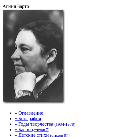
Агния Барто
» Оглавление
» Биография
» Годы творчества
(1934-1978)
» Басни
(стихов 7)
» Детские стихи
(стихов 87)