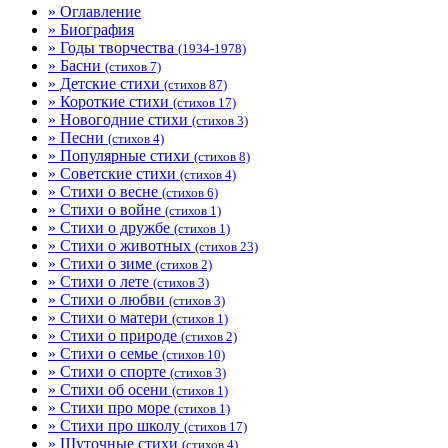
» Оглавление
» Биография
» Годы творчества
(1934-1978)
» Басни
(стихов 7)
» Детские стихи
(стихов 87)
» Короткие стихи
(стихов 17)
» Новогодние стихи
(стихов 3)
» Песни
(стихов 4)
» Популярные стихи
(стихов 8)
» Советские стихи
(стихов 4)
» Стихи о весне
(стихов 6)
» Стихи о войне
(стихов 1)
» Стихи о дружбе
(стихов 1)
» Стихи о животных
(стихов 23)
» Стихи о зиме
(стихов 2)
» Стихи о лете
(стихов 3)
» Стихи о любви
(стихов 3)
» Стихи о матери
(стихов 1)
» Стихи о природе
(стихов 2)
» Стихи о семье
(стихов 10)
» Стихи о спорте
(стихов 3)
» Стихи об осени
(стихов 1)
» Стихи про море
(стихов 1)
» Стихи про школу
(стихов 17)
» Шуточные стихи
(стихов 4)