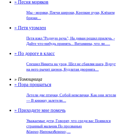
» Песня моряков
Мы - моряки, Плечи широки, Крепкие руки, Клёшем
брюки....
» Петя утомлен
Петя взял "Родную речь"; На диван решил прилечь. -
Дайте что-нибудь принять... Витамины, что ли......
» По дороге в класс
Спешил Никита на урок, Шел не сбавляя шага, Вдруг
на него рычит щенок, Кудлатая дворняга....
» Помощница
» Пора прощаться
Летели две птички, Собой невелички, Как они летели
— В книжку залетели....
» Приходите мне помочь
Уважаемые дети, Говорят, что среди вас Появился
странный мальчик По прозванью
&laquo;Напоказ&raquo;....