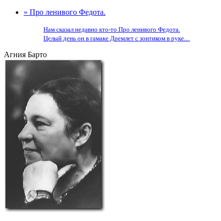
» Про ленивого Федота.
Нам сказал недавно кто-то Про ленивого Федота.
Целый день он в гамаке Дремлет с зонтиком в руке....
Агния Барто