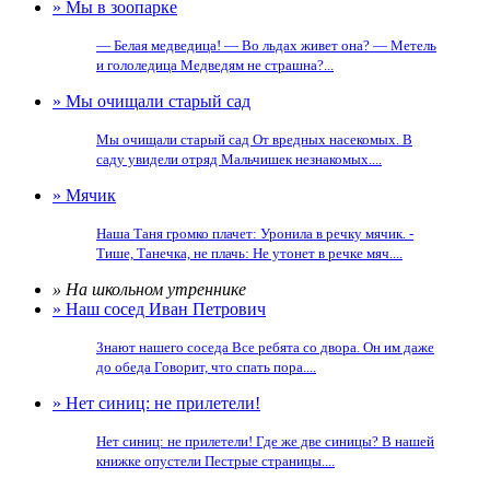
» Мы в зоопарке
— Белая медведица! — Во льдах живет она? — Метель
и гололедица Медведям не страшна?...
» Мы очищали старый сад
Мы очищали старый сад От вредных насекомых. В
саду увидели отряд Мальчишек незнакомых....
» Мячик
Наша Таня громко плачет: Уронила в речку мячик. -
Тише, Танечка, не плачь: Не утонет в речке мяч....
» На школьном утреннике
» Наш сосед Иван Петрович
Знают нашего соседа Все ребята со двора. Он им даже
до обеда Говорит, что спать пора....
» Нет синиц: не прилетели!
Нет синиц: не прилетели! Где же две синицы? В нашей
книжке опустели Пестрые страницы....