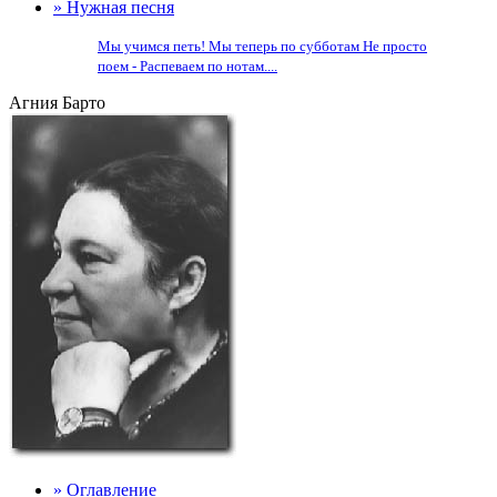
» Нужная песня
Мы учимся петь! Мы теперь по субботам Не просто
поем - Распеваем по нотам....
Агния Барто
» Оглавление