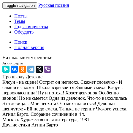
Русская поэзия
Toggle navigation
Поэты
Темы
Годы творчества
Обсудить
Поиск
Полная версия
На школьном утреннике
Агния Барто
Про школу
Детские
Клоун - на сцене! Острит он неплохо, Скажет словечко - И
слышится хохот. Школа взрывается Залпами смеха: Клоун -
первоклассница! Ну и потеха! Хохот девчонок Особенно
звонок! Но не смеется Одна из девчонок. Что-то нахохлилась
Эта девица: - Мне неохота От смеха давиться! Девочки
шепчутся: - Ей не до смеха, Танька не терпит Чужого успеха.
Агния Барто. Собрание сочинений в 4 т.
Москва: Художественная литература, 1981.
Другие стихи Агнии Барто