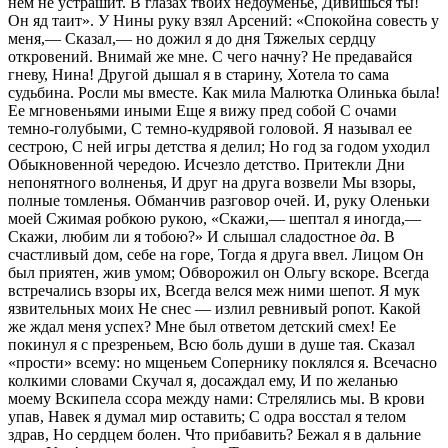
нем не устрашит. В глазах твоих недоуменье, Дивишься ты!
Он яд таит». У Нины руку взял Арсений: «Спокойна совесть у
меня,— Сказал,— но дожил я до дня Тяжелых сердцу
откровений. Внимай же мне. С чего начну? Не предавайся
гневу, Нина! Другой дышал я в старину, Хотела то сама
судьбина. Росли мы вместе. Как мила Малютка Олинька была!
Ее мгновеньями иными Еще я вижу пред собой С очами
темно-голубыми, С темно-кудрявой головой. Я называл ее
сестрою, С ней игры детства я делил; Но год за годом уходил
Обыкновенной чередою. Исчезло детство. Притекли Дни
непонятного волненья, И друг на друга возвели Мы взоры,
полные томленья. Обманчив разговор очей. И, руку Оленьки
моей Сжимая робкою рукою, «Скажи,— шептал я иногда,—
Скажи, любим ли я тобою?» И слышал сладостное
да
. В
счастливый дом, себе на горе, Тогда я друга ввел. Лицом Он
был приятен, жив умом; Обворожил он Ольгу вскоре. Всегда
встречались взоры их, Всегда велся меж ними шепот. Я мук
язвительных моих Не снес — излил ревнивый ропот. Какой
же ждал меня успех? Мне был ответом детский смех! Ее
покинул я с презреньем, Всю боль души в душе тая. Сказал
«прости» всему: но мщеньем Сопернику поклялся я. Всечасно
колкими словами Скучал я, досаждал ему, И по желанью
моему Вскипела ссора между нами: Стрелялись мы. В крови
упав, Навек я думал мир оставить; С одра восстал я телом
здрав, Но сердцем болен. Что прибавить? Бежал я в дальние