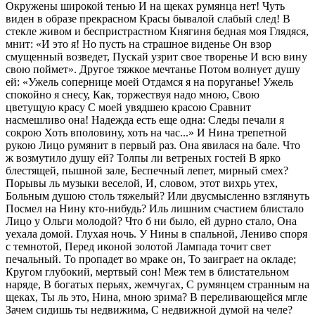
Окружены широкой тенью И на щеках румянца нет! Чуть
виден в образе прекрасном Красы бывалой слабый след! В
стекле живом и беспристрастном Княгиня бедная моя Глядяся,
мнит: «И это я! Но пусть на страшное виденье Он взор
смущенный возведет, Пускай узрит свое творенье И всю вину
свою поймет». Другое тяжкое мечтанье Потом волнует душу
ей: «Ужель сопернице моей Отдамся я на поруганье! Ужель
спокойно я снесу, Как, торжествуя надо мною, Свою
цветущую красу С моей увядшею красою Сравнит
насмешливо она! Надежда есть еще одна: Следы печали я
сокрою Хоть вполовину, хоть на час...» И Нина трепетной
рукою Лицо румянит в первый раз. Она явилася на бале. Что
ж возмутило душу ей? Толпы ли ветреных гостей В ярко
блестящей, пышной зале, Беспечный лепет, мирный смех?
Порывы ль музыки веселой, И, словом, этот вихрь утех,
Больным душою столь тяжелый? Или двусмысленно взглянуть
Посмел на Нину кто-нибудь? Иль лишним счастием блистало
Лицо у Ольги молодой? Что б ни было, ей дурно стало, Она
уехала домой. Глухая ночь. У Нины в спальной, Лениво споря
с темнотой, Перед иконой золотой Лампада точит свет
печальный. То пропадет во мраке он, То заиграет на окладе;
Кругом глубокий, мертвый сон! Меж тем в блистательном
наряде, В богатых перьях, жемчугах, С румянцем странным на
щеках, Ты ль это, Нина, мною зрима? В переливающейся мгле
Зачем сидишь ты недвижима, С недвижной думой на челе?