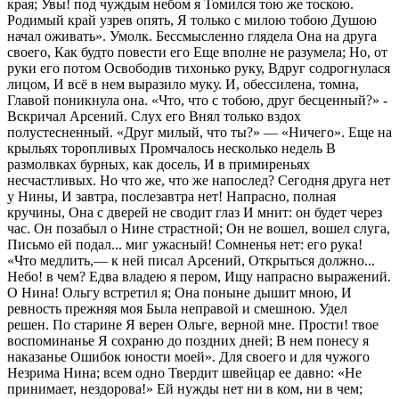
края; Увы! под чуждым небом я Томился тою же тоскою.
Родимый край узрев опять, Я только с милою тобою Душою
начал оживать». Умолк. Бессмысленно глядела Она на друга
своего, Как будто повести его Еще вполне не разумела; Но, от
руки его потом Освободив тихонько руку, Вдруг содрогнулася
лицом, И всё в нем выразило муку. И, обессилена, томна,
Главой поникнула она. «Что, что с тобою, друг бесценный?» -
Вскричал Арсений. Слух его Внял только вздох
полустесненный. «Друг милый, что ты?» — «Ничего». Еще на
крыльях торопливых Промчалось несколько недель В
размолвках бурных, как досель, И в примиреньях
несчастливых. Но что же, что же напослед? Сегодня друга нет
у Нины, И завтра, послезавтра нет! Напрасно, полная
кручины, Она с дверей не сводит глаз И мнит: он будет через
час. Он позабыл о Нине страстной; Он не вошел, вошел слуга,
Письмо ей подал... миг ужасный! Сомненья нет: его рука!
«Что медлить,— к ней писал Арсений, Открыться должно...
Небо! в чем? Едва владею я пером, Ищу напрасно выражений.
О Нина! Ольгу встретил я; Она поныне дышит мною, И
ревность прежняя моя Была неправой и смешною. Удел
решен. По старине Я верен Ольге, верной мне. Прости! твое
воспоминанье Я сохраню до поздних дней; В нем понесу я
наказанье Ошибок юности моей». Для своего и для чужого
Незрима Нина; всем одно Твердит швейцар ее давно: «Не
принимает, нездорова!» Ей нужды нет ни в ком, ни в чем;