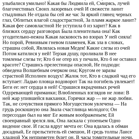
улыбалися умильно! Какая бы Людмила ей, Смирясь, лучей
благочестивых Своих лазоревых очей И свежести ланит
стыдливых Не отдала бы сей же час За яркий глянец черных
глаз, Облитых влагой сладострастной, За пламя жаркое ланит?
Какая фее самовластной Не уступила б из харит? Как в
близких сердцу разговорах Была пленительна она! Как
угодительно-нежна Какая ласковость во взорах У ней сияла!
Но порой, Ревнивым гневом пламенея, Как зла в словах,
страшна собой, Являлась новая Медея! Какие слезы из очей
Потом катилися у ней! Терзая душу, проливали В нее
томленье слезы те; Кто б не отер их у печали, Кто б не оставил
красоте? Страшись прелестницы опасной, Не подходи:
обведена Волшебным очерком она; Кругом ее заразы
страстной Исполнен воздух! Жалок тот, Кто в сладкий чад его
вступает: Ладью пловца водоворот Так на погибель увлекает!
Беги ее: нет сердца в ней! Страшися вкрадчивых речей
Одуревающей приманки; Влюбленных взглядов не лови: В
ней жар упившейся вакханки, Горячки жар — не жар любви.
Так, не сочувствия прямого Могуществом увлечена — На
грудь роскошную она Звала счастливца молодого; Он
пересоздан был на миг Ее живым воображеньем; Ей
своенравный зрелся лик, Она ласкала с упоеньем Одно
видение свое. И гасла вдруг мечта ее: Она вдалась в обман
досадный, Ее прельститель ей смешон, И средь толпы Лаисе
хладной Уж неприметен будет он. В часы томительные ночи,