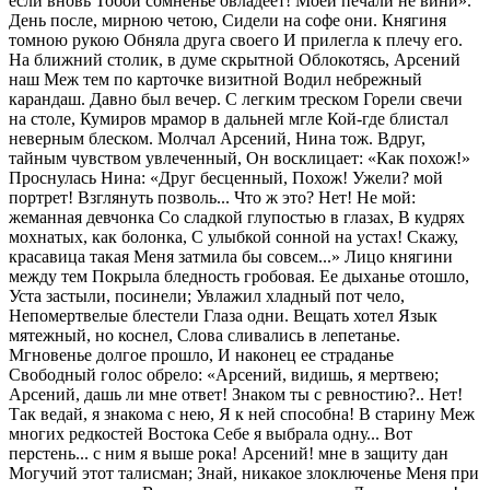
если вновь Тобой сомненье овладеет! Моей печали не вини».
День после, мирною четою, Сидели на софе они. Княгиня
томною рукою Обняла друга своего И прилегла к плечу его.
На ближний столик, в думе скрытной Облокотясь, Арсений
наш Меж тем по карточке визитной Водил небрежный
карандаш. Давно был вечер. С легким треском Горели свечи
на столе, Кумиров мрамор в дальней мгле Кой-где блистал
неверным блеском. Молчал Арсений, Нина тож. Вдруг,
тайным чувством увлеченный, Он восклицает: «Как похож!»
Проснулась Нина: «Друг бесценный, Похож! Ужели? мой
портрет! Взглянуть позволь... Что ж это? Нет! Не мой:
жеманная девчонка Со сладкой глупостью в глазах, В кудрях
мохнатых, как болонка, С улыбкой сонной на устах! Скажу,
красавица такая Меня затмила бы совсем...» Лицо княгини
между тем Покрыла бледность гробовая. Ее дыханье отошло,
Уста застыли, посинели; Увлажил хладный пот чело,
Непомертвелые блестели Глаза одни. Вещать хотел Язык
мятежный, но коснел, Слова сливались в лепетанье.
Мгновенье долгое прошло, И наконец ее страданье
Свободный голос обрело: «Арсений, видишь, я мертвею;
Арсений, дашь ли мне ответ! Знаком ты с ревностию?.. Нет!
Так ведай, я знакома с нею, Я к ней способна! В старину Меж
многих редкостей Востока Себе я выбрала одну... Вот
перстень... с ним я выше рока! Арсений! мне в защиту дан
Могучий этот талисман; Знай, никакое злоключенье Меня при