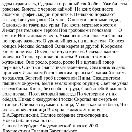
ядом отравилась, Сдержала страшный свой обет! Уже билеты
роковые, Билеты с черною каймой, На коих бренности
людской Трофеи, модой принятые, Печально поражают
взгляд; Где сухощавые Сатурны С косами грозными сидят,
Склонясь на траурные урны; Где кости мертвые крестом
Лежат разительным гербом Под гробовыми головами,— О
смерти Нины должну весть Узаконенными словами Спешат
по городу разнесть. В урочный день, на вынос тела, Со всех
концов Москвы большой Одна карета за другой К хоромам
князя полетела. Обсев гостиную кругом, Сначала важное
молчанье Толпа хранила; но потом Возникло томное
жужжанье; Оно росло, росло, росло И в шумный говор
перешло. Объятый счастливым забвеньем, Сам князь за дело
принялся И жарким богословским преньем С ханжой каким-
то занялся. Богатый гроб несчастной Нины, Священством
пышным окружен, Был в землю мирно опущен; Свет не узнал
ее судьбины. Князь, без особого труда, Свой жребий вышней
воле предал. Поэт, который завсегда По четвергам у них
обедал, Никак с желудочной тоски Скропал на смерть ее
стишки. Обильна слухами столица; Молва какая-то была, Что
их законная страница В журнале дамском приняла.
Е.А.Баратынский. Полное собрание стихотворений.
Новая библиотека поэта.
Санкт-Петербург: Академический проект, 2000.
Другие стихи Евгения Баратынского