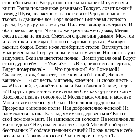
стан обозначают. Вокруг пленительных харит И суетится и
кипит Толпа поклонников ревнивых; Толкует, ловит каждый
взгляд; Шутя, несчастных и счастливых Вертушки милые
творят. В движенье всё. Горя добиться Вниманья лестного
красы, Гусар крутит свои усы, Писатель чопорно острится, И
оба правы: говорят, Что в то же время можно дамам, Меняя
слева взгляд на взгляд, Смеяться справа эпиграммам. Меж тем
и в лентах и в звездах, Порою с картами в руках, Выходят
важные бояры, Встав из-за ломберных столов, Взглянуть на
мчащиеся пары Под гул порывистый смычков. Но гости глухо
зашумели, Вся зала шепотом полна: «Домой уехала она! Вдруг
стало дурно ей». — «Ужели?» — «В кадрили весело вертясь,
Вдруг помертвела!» — «Что причиной? Ах, Боже мой!
Скажите, князь, Скажите, что с княгиней Ниной, Женою
вашею?» — «Бог весть, Мигрень, конечно!.. В сюрах шесть».
— «Что с ней, кузина? танцевали Вы в ближней паре, видел
я? В кругу пристойном не всегда ли Она как будто не своя?»
Злословье правду говорило. В Москве меж умниц и меж дур
Моей княгине чересчур Слыть Пенелопой трудно было.
Презренья к мнению полна, Над добродетелию женской Не
насмехается ль она, Как над ужимкой деревенской? Кого в
свой дом она манит, Не записных ли волокит, Не новичков ли
миловидных? Не утомлен ли слух людей Молвой побед ее
бесстыдных И соблазнительных связей? Но как влекла к себе
всесильно Ее живая красота! Чьи непорочные уста Так