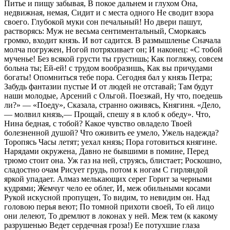
Питье и пищу забывая, В покое дальнем и глухом Она,
недвижная, немая, Сидит и с места одного Не сводит взора
своего. Глубокой муки сон печальный! Но двери пашут,
растворясь: Муж не весьма сентиментальный, Сморкаясь
громко, входит князь. И вот садится. В размышленье Сначала
молча погружен, Ногой потряхивает он; И наконец: «С тобой
мученье! Без всякой грусти ты грустишь; Как погляжу, совсем
больна ты; Ей-ей! с трудом вообразишь, Как вы причудами
богаты! Опомниться тебе пора. Сегодня бал у князь Петра;
Забудь фантазии пустые И от людей не отставай; Там будут
наши молодые, Арсений с Ольгой. Поезжай, Ну что, поедешь
ли?» — «Поеду», Сказала, странно оживясь, Княгиня. «Дело,
— молвил князь,— Прощай, спешу я в клоб к обеду». Что,
Нина бедная, с тобой? Какое чувство овладело Твоей
болезненной душой? Что оживить ее умело, Ужель надежда?
Торопясь Часы летят; уехал князь; Пора готовиться княгине.
Нарядами окружена, Давно не бывшими в помине, Перед
трюмо стоит она. Уж газ на ней, струясь, блистает; Роскошно,
сладостно очам Рисует грудь, потом к ногам С гирляндой
яркой упадает. Алмаз мелькающих серег Горит за черными
кудрями; Жемчуг чело ее облег, И, меж обильными косами
Рукой искусной пропущен, То видим, то невидим он. Над
головою перья веют; По томной прихоти своей, То ей лицо
они лелеют, То дремлют в локонах у ней. Меж тем (к какому
разрушенью Ведет сердечная гроза!) Ее потухшие глаза