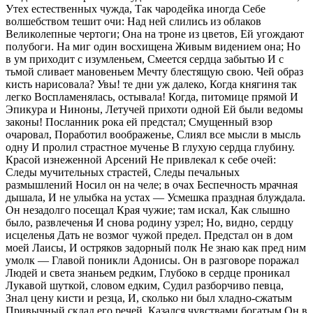
Утех естественных чужда, Так чародейка иногда Себе
волшебством тешит очи: Над ней слились из облаков
Великолепные чертоги; Она на троне из цветов, Ей угождают
полубоги. На миг один восхищена Живым видением она; Но
в ум приходит с изумленьем, Смеется сердца забытью И с
тьмой сливает мановеньем Мечту блестящую свою. Чей образ
кисть нарисовала? Увы! те дни уж далеко, Когда княгиня так
легко Воспламенялась, остывала! Когда, питомице прямой И
Эпикура и Ниноны, Летучей прихоти одной Ей были ведомы
законы! Посланник рока ей предстал; Смущенный взор
очаровал, Поработил воображенье, Слиял все мысли в мысль
одну И пролил страстное мученье В глухую сердца глубину.
Красой изнеженной Арсений Не привлекал к себе очей:
Следы мучительных страстей, Следы печальных
размышлений Носил он на челе; в очах Беспечность мрачная
дышала, И не улыбка на устах — Усмешка праздная блуждала.
Он незадолго посещал Края чужие; там искал, Как слышно
было, развлеченья И снова родину узрел; Но, видно, сердцу
исцеленья Дать не возмог чужой предел. Предстал он в дом
моей Лаисы, И остряков задорный полк Не знаю как пред ним
умолк — Главой поникли Адонисы. Он в разговоре поражал
Людей и света знаньем редким, Глубоко в сердце проникал
Лукавой шуткой, словом едким, Судил разборчиво певца,
Знал цену кисти и резца, И, сколько ни был хладно-сжатым
Привычный склад его речей, Казался чувствами богатым Он в