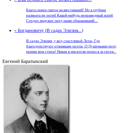
Благословен святое возвестивший! Но в глубине
разврата не погиб Какой-нибудь неправедный изгиб
Сердец людских пред нами обнаживший....
» Богдановичу (В садах Элизия...)
В садах Элизия, у вод счастливой Леты, Где
благоденствуют отжившие поэты, О Душенькин поэт,
прими мои стихи! Никак в писатели попал я за грехи...
Евгений Баратынский