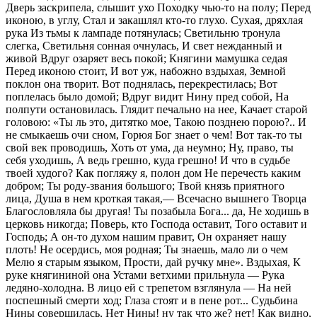
Дверь заскрипела, слышит ухо Походку чью-то на полу; Перед
иконою, в углу, Стал и закашлял кто-то глухо. Сухая, дряхлая
рука Из тьмы к лампаде потянулась; Светильню тронула
слегка, Светильня сонная очнулась, И свет нежданный и
живой Вдруг озаряет весь покой; Княгини мамушка седая
Перед иконою стоит, И вот уж, набожно вздыхая, Земной
поклон она творит. Вот поднялась, перекрестилась; Вот
поплелась было домой; Вдруг видит Нину пред собой, На
полпути остановилась. Глядит печально на нее, Качает старой
головою: «Ты ль это, дитятко мое, Такою позднею порою?.. И
не смыкаешь очи сном, Горюя Бог знает о чем! Вот так-то ты
свой век проводишь, Хоть от ума, да неумно; Ну, право, ты
себя уходишь, А ведь грешно, куда грешно! И что в судьбе
твоей худого? Как погляжу я, полон дом Не перечесть каким
добром; Ты роду-звания большого; Твой князь приятного
лица, Душа в нем кроткая такая,— Всечасно вышнего Творца
Благословляла бы другая! Ты позабыла Бога... да, Не ходишь в
церковь никогда; Поверь, кто Господа оставит, Того оставит и
Господь; А он-то духом нашим правит, Он охраняет нашу
плоть! Не осердись, моя родная; Ты знаешь, мало ли о чем
Мелю я старым языком, Прости, дай ручку мне». Вздыхая, К
руке княгининой она Устами ветхими прильнула — Рука
ледяно-холодна. В лицо ей с трепетом взглянула — На ней
поспешный смерти ход; Глаза стоят и в пене рот... Судьбина
Нины совершилась, Нет Нины! ну так что же? нет! Как видно,