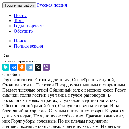
Русская поэзия
Toggle navigation
Поэты
Темы
Годы творчества
Обсудить
Поиск
Полная версия
Бал
Евгений Баратынский
О любви
Глухая полночь. Строем длинным, Осеребренные луной,
Стоят кареты на Тверской Пред домом пышным и старинным.
Пылает тысячью огней Обширный зал; с высоких хоров Ревут
смычки; толпа гостей; Гул танца с гулом разговоров. В
роскошных перьях и цветах, С улыбкой мертвой на устах,
Обыкновенной рамой бала, Старушки светские сидят И на
блестящий вихорь зала С тупым вниманием глядят. Кружатся
дамы молодые, Не чувствуют себя самих; Драгами камнями у
них Горят уборы головные; По их плечам полунагим
Златые локоны летают; Одежды легкие, как дым, Их легкий