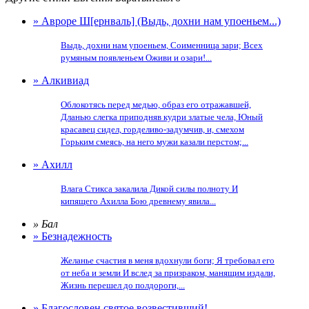
» Авроре Ш[ернваль] (Выдь, дохни нам упоеньем...)
Выдь, дохни нам упоеньем, Соименница зари; Всех
румяным появленьем Оживи и озари!...
» Алкивиад
Облокотясь перед медью, образ его отражавшей,
Дланью слегка приподняв кудри златые чела, Юный
красавец сидел, горделиво-задумчив, и, смехом
Горьким смеясь, на него мужи казали перстом;...
» Ахилл
Влага Стикса закалила Дикой силы полноту И
кипящего Ахилла Бою древнему явила...
» Бал
» Безнадежность
Желанье счастия в меня вдохнули боги; Я требовал его
от неба и земли И вслед за призраком, манящим издали,
Жизнь перешел до полдороги,...
» Благословен святое возвестивший!..