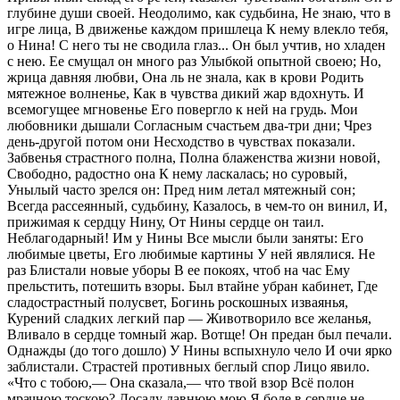
глубине души своей. Неодолимо, как судьбина, Не знаю, что в
игре лица, В движенье каждом пришлеца К нему влекло тебя,
о Нина! С него ты не сводила глаз... Он был учтив, но хладен
с нею. Ее смущал он много раз Улыбкой опытной своею; Но,
жрица давняя любви, Она ль не знала, как в крови Родить
мятежное волненье, Как в чувства дикий жар вдохнуть. И
всемогущее мгновенье Его повергло к ней на грудь. Мои
любовники дышали Согласным счастьем два-три дни; Чрез
день-другой потом они Несходство в чувствах показали.
Забвенья страстного полна, Полна блаженства жизни новой,
Свободно, радостно она К нему ласкалась; но суровый,
Унылый часто зрелся он: Пред ним летал мятежный сон;
Всегда рассеянный, судьбину, Казалось, в чем-то он винил, И,
прижимая к сердцу Нину, От Нины сердце он таил.
Неблагодарный! Им у Нины Все мысли были заняты: Его
любимые цветы, Его любимые картины У ней являлися. Не
раз Блистали новые уборы В ее покоях, чтоб на час Ему
прельстить, потешить взоры. Был втайне убран кабинет, Где
сладострастный полусвет, Богинь роскошных изваянья,
Курений сладких легкий пар — Животворило все желанья,
Вливало в сердце томный жар. Вотще! Он предан был печали.
Однажды (до того дошло) У Нины вспыхнуло чело И очи ярко
заблистали. Страстей противных беглый спор Лицо явило.
«Что с тобою,— Она сказала,— что твой взор Всё полон
мрачною тоскою? Досаду давнюю мою Я боле в сердце не