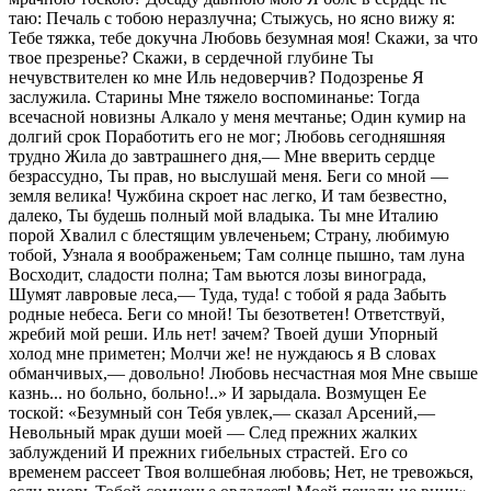
таю: Печаль с тобою неразлучна; Стыжусь, но ясно вижу я:
Тебе тяжка, тебе докучна Любовь безумная моя! Скажи, за что
твое презренье? Скажи, в сердечной глубине Ты
нечувствителен ко мне Иль недоверчив? Подозренье Я
заслужила. Старины Мне тяжело воспоминанье: Тогда
всечасной новизны Алкало у меня мечтанье; Один кумир на
долгий срок Поработить его не мог; Любовь сегодняшняя
трудно Жила до завтрашнего дня,— Мне вверить сердце
безрассудно, Ты прав, но выслушай меня. Беги со мной —
земля велика! Чужбина скроет нас легко, И там безвестно,
далеко, Ты будешь полный мой владыка. Ты мне Италию
порой Хвалил с блестящим увлеченьем; Страну, любимую
тобой, Узнала я воображеньем; Там солнце пышно, там луна
Восходит, сладости полна; Там вьются лозы винограда,
Шумят лавровые леса,— Туда, туда! с тобой я рада Забыть
родные небеса. Беги со мной! Ты безответен! Ответствуй,
жребий мой реши. Иль нет! зачем? Твоей души Упорный
холод мне приметен; Молчи же! не нуждаюсь я В словах
обманчивых,— довольно! Любовь несчастная моя Мне свыше
казнь... но больно, больно!..» И зарыдала. Возмущен Ее
тоской: «Безумный сон Тебя увлек,— сказал Арсений,—
Невольный мрак души моей — След прежних жалких
заблуждений И прежних гибельных страстей. Его со
временем рассеет Твоя волшебная любовь; Нет, не тревожься,