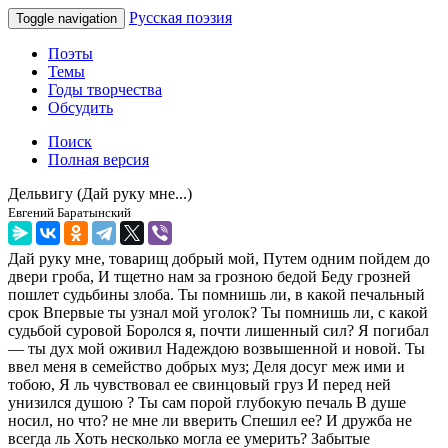
Русская поэзия
Toggle navigation
Поэты
Темы
Годы творчества
Обсудить
Поиск
Полная версия
Дельвигу (Дай руку мне...)
Евгений Баратынский
Дай руку мне, товарищ добрый мой, Путем одним пойдем до
двери гроба, И тщетно нам за грозною бедой Беду грозней
пошлет судьбины злоба. Ты помнишь ли, в какой печальный
срок Впервые ты узнал мой уголок? Ты помнишь ли, с какой
судьбой суровой Боролся я, почти лишенный сил? Я погибал
— ты дух мой оживил Надеждою возвышенной и новой. Ты
ввел меня в семейство добрых муз; Деля досуг меж ими и
тобою, Я ль чувствовал ее свинцовый груз И перед ней
унизился душою ? Ты сам порой глубокую печаль В душе
носил, но что? не мне ли вверить Спешил ее? И дружба не
всегда ль Хоть несколько могла ее умерить? Забытые