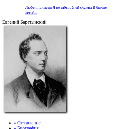
Любви приметы Я не забыл, Я ей служил В былые
леты!...
Евгений Баратынский
» Оглавление
» Биография