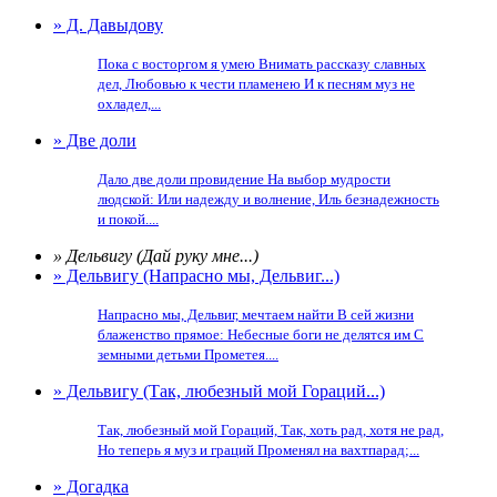
» Д. Давыдову
Пока с восторгом я умею Внимать рассказу славных
дел, Любовью к чести пламенею И к песням муз не
охладел,...
» Две доли
Дало две доли провидение На выбор мудрости
людской: Или надежду и волнение, Иль безнадежность
и покой....
» Дельвигу (Дай руку мне...)
» Дельвигу (Напрасно мы, Дельвиг...)
Напрасно мы, Дельвиг, мечтаем найти В сей жизни
блаженство прямое: Небесные боги не делятся им С
земными детьми Прометея....
» Дельвигу (Так, любезный мой Гораций...)
Так, любезный мой Гораций, Так, хоть рад, хотя не рад,
Но теперь я муз и граций Променял на вахтпарад;...
» Догадка