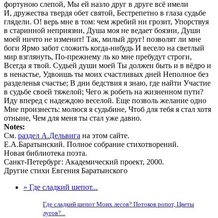
фортуною слепой, Мы ей назло друг в друге всё имели
И, дружества твердя обет святой, Бестрепетно в глаза судьбе
глядели. О! верь мне в том: чем жребий ни грозит, Упорствуя
в старинной неприязни, Душа моя не ведает боязни, Души
моей ничто не изменит! Так, милый друг! позволят ли мне
боги Ярмо забот сложить когда-нибудь И весело на светлый
мир взглянуть, По-прежнему ль ко мне пребудут строги,
Всегда я твой. Судьей души моей Ты должен быть и в вёдро и
в ненастье, Удвоишь ты моих счастливых дней Неполное без
разделенья счастье; В дни бедствия я знаю, где найти Участие
в судьбе своей тяжелой; Чего ж робеть на жизненном пути?
Иду вперед с надеждою веселой. Еще позволь желание одно
Мне произнесть: молюся я судьбине, Чтоб для тебя я стал хотя
отныне, Чем для меня ты стал уже давно.
Notes:
См.
раздел А.Дельвига
на этом сайте.
Е.А.Баратынский. Полное собрание стихотворений.
Новая библиотека поэта.
Санкт-Петербург: Академический проект, 2000.
Другие стихи Евгения Баратынского
» Где сладкий шепот...
Где сладкий шепот Моих лесов? Потоков ропот, Цветы
лугов?...