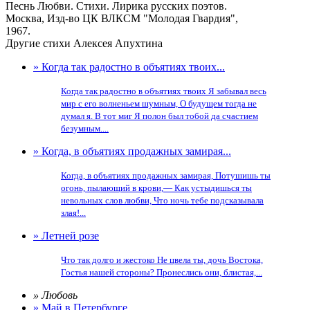
Песнь Любви. Стихи. Лирика русских поэтов.
Москва, Изд-во ЦК ВЛКСМ "Молодая Гвардия",
1967.
Другие стихи Алексея Апухтина
» Когда так радостно в объятиях твоих...
Когда так радостно в объятиях твоих Я забывал весь
мир с его волненьем шумным, О будущем тогда не
думал я. В тот миг Я полон был тобой да счастием
безумным....
» Когда, в объятиях продажных замирая...
Когда, в объятиях продажных замирая, Потушишь ты
огонь, пылающий в крови,— Как устыдишься ты
невольных слов любви, Что ночь тебе подсказывала
злая!...
» Летней розе
Что так долго и жестоко Не цвела ты, дочь Востока,
Гостья нашей стороны? Пронеслись они, блистая,...
» Любовь
» Май в Петербурге