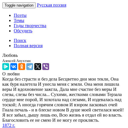
Русская поэзия
Toggle navigation
Поэты
Темы
Годы творчества
Обсудить
Поиск
Полная версия
Любовь
Алексей Апухтин
О любви
Когда без страсти и без дела Бесцветно дни мои текли, Она
как буря налетела И унесла меня с земли. Она меня лишила
веры И вдохновение зажгла, Дала мне счастие без меры И
слезы, слезы без числа... Сухими, жесткими словами Терзала
сердце мне порой, И хохотала над слезами, И издевалась над
тоской; А иногда горячим словом И взором ласковых очей
Гнала печаль - и в блеске новом В душе моей светилася моей!
Я все забыл, дышу лишь ею, Всю жизнь я отдал ей во власть.
Благословить ее не смею И не могу ее проклясть.
1872 г.