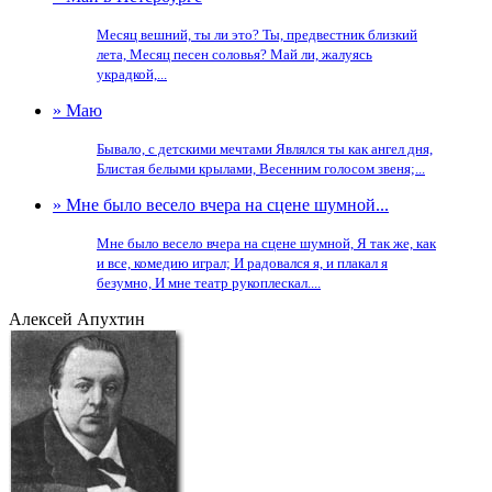
Месяц вешний, ты ли это? Ты, предвестник близкий
лета, Месяц песен соловья? Май ли, жалуясь
украдкой,...
» Маю
Бывало, с детскими мечтами Являлся ты как ангел дня,
Блистая белыми крылами, Весенним голосом звеня;...
» Мне было весело вчера на сцене шумной...
Мне было весело вчера на сцене шумной, Я так же, как
и все, комедию играл; И радовался я, и плакал я
безумно, И мне театр рукоплескал....
Алексей Апухтин